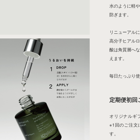
水のように軽
防ぎます。
リニューアル
高分子ヒアル
酸は角質層へ
えます。
毎日たっぷり
定期便初回
オリジナルギ
※1回のご注
す。