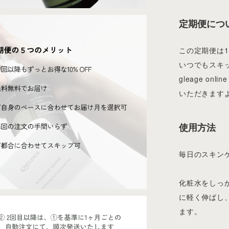
定期便につ
この定期便は
いつでもスキッ
gleage onl
いただきます
使用方法
毎日のスキン
化粧水をしっか
に軽く伸ばし
ます。